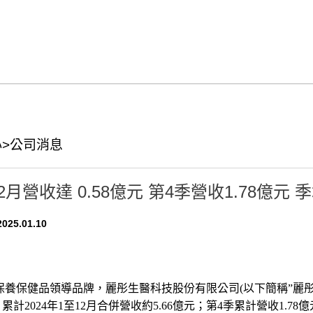
>公司消息
2月營收達 0.58億元 第4季營收1.78億元 季
025.01.10
ok
保養保健品領導品牌，麗彤生醫科技股份有限公司
(
以下簡稱
”
麗
，累計
2024
年
1
至
12
月合併營收約
5.66
億元；第
4
季累計營收
1.78
億