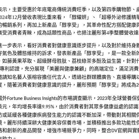
表示，
主要受惠於年底電商傳統消費旺季，以及第四季購物節、
024
年
12
月營收表現比重來看，「醇耀妍」、
「超導外泌修護精
的暢銷系列，再加上新產品「醇享受」，其革命性配方搭配健康
廣受消費者青睞，成為話題性商品，也挹注麗彤第
4
季整體營收達
進一步表示，看好消費者對健康意識逐步提升，以及對於維持身
好氣色及體態維持的訴求，發表新產品「醇享受」，是一款全新
，如藤黃果萃取、超級酵母胜肽、荔枝綠茶多酚及益生菌，針對
專利認證，充分展現「美麗與健康兼顧」的高端定位，滿足消費
邀請知名藝人張榕容擔任代言人，透過社群媒體廣告、直播導購
度，隨著消費者對健康意識的提升，麗彤預期「醇享受」將成為
2
國外
的市場調查顯示，
年全球營養保
Fortune Business Insights
2023
美元，年均增長率達
，由於消費者對其眾多健康益處的認識
9.95%
防或延緩各種健康疾病發生能力的認識不斷加深，帶動對其相關
境。麗彤持續深耕大健康美容保養市場，並積極推出多款功能性
略和創新的產品開發，增強市場競爭力，同時，整合
官網與實
DV
來助力。