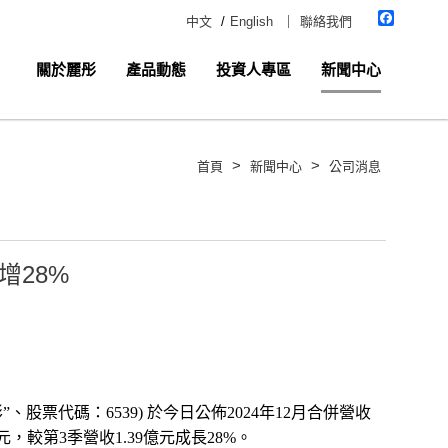
Faceboo
中文
/
English
｜
聯絡我們
關於麗彤
產品動態
投資人專區
新聞中心
>
>
首頁
新聞中心
公司消息
增28%
彤
”
、股票代碼：
6539)
於今日公佈
2024
年
12
月合併營收
元，較第
3
季營收
1.39
億元成長
28%
。