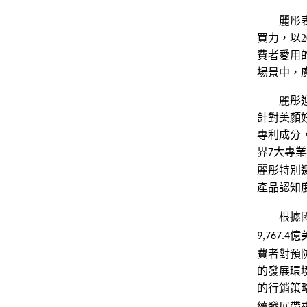
麗彤
買力，以
2
費者愛用
場景中，
麗彤
針對美顏
專利成分
界
大專業
7
麗彤特別
產品認知
根據
億
9,767.4
費者對預
的發展環
的行銷策
續發展帶