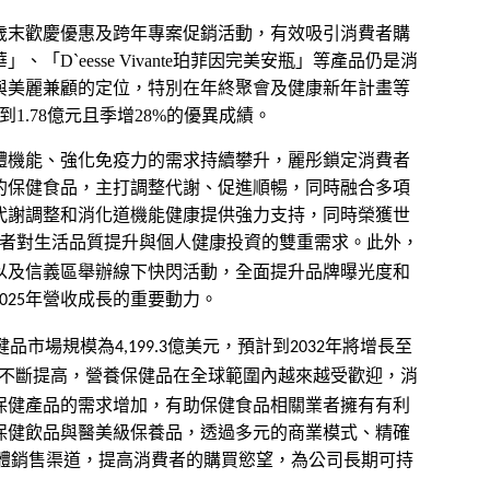
歲末歡慶優惠及跨年專案促銷活動，有效吸引消費者購
華」、「
D`eesse Vivante
珀菲因完美安瓶」
等產品仍是消
與美麗兼顧的定位，特別在年終聚會及健康新年計畫等
到
1.78
億元且季增
28%
的優異成績
。
體機能、強化免疫力的需求持續攀升，麗彤鎖定消費者
的保健食品，主打調整代謝、促進順暢，同時融合多項
代謝調整和消化道機能健康提供強力支持，同時榮獲世
者對生活品質提升與個人健康投資的雙重需求。此外，
以及信義區舉辦線下快閃活動，全面提升品牌曝光度和
年營收成長的重要動力。
025
健品市場規模為
億美元，預計到
年將增長至
4,199.3
2032
不斷提高，營養保健品在全球範圍內越來越受歡迎，消
保健產品的需求增加，有助保健食品相關業者擁有有利
保健飲品與醫美級保養品，透過多元的商業模式、精確
體銷售渠道，提高消費者的購買慾望，為公司長期可持