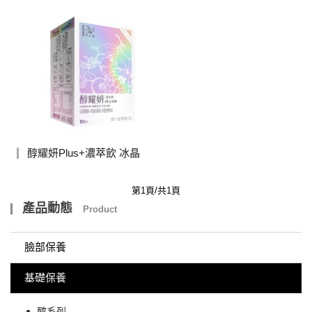
醇耀妍Plus+濃萃飲 冰晶
透白版
第1頁/共1頁
產品動態
Product
臉部保養
基礎保養
醇系列