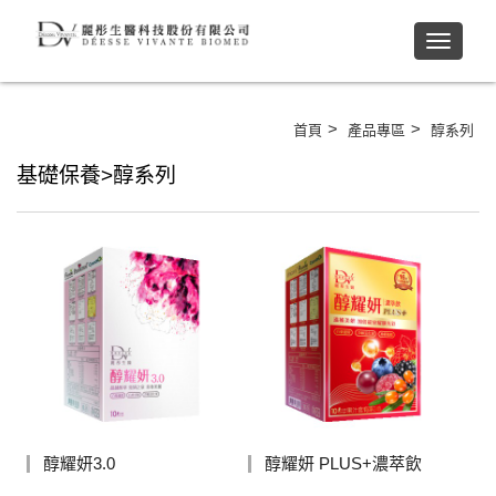
Toggle
navigati
>
>
首頁
產品專區
醇系列
基礎保養>醇系列
醇耀妍3.0
醇耀妍 PLUS+濃萃飲