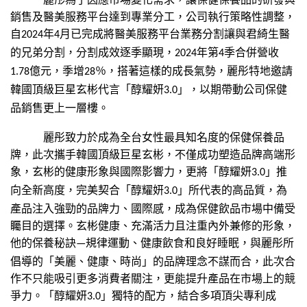
銷售及醫美服務平台達到專業分工，公司執行策略性調整，
自
年
月已完成將醫美服務平台業務分割讓與君綺生醫
2024
4
的兄弟分割，分割成效逐季顯現，
年第
季合併營收
2024
4
億元，季增
％，搭著這樣的成長氣勢，麗彤特地邀請
1.78
28
韓國頂級巨星玄彬代言「醇耀妍
」，以期帶動公司保健
3.0
品銷售更上一層樓。
麗彤致力於成為全台女性最具知名度的保健保養品
牌，此次攜手韓國頂級巨星玄彬，不僅成功塑造品牌高端形
象，玄彬的健康形象與國際影響力，更將「醇耀妍
」推
3.0
向全新高度，完美契合「醇耀妍
」所代表的高品質，為
3.0
產品注入強勁的品牌力、國際感，成為保健飲品市場中備受
矚目的選擇。玄彬健康、充滿活力且注重內外兼修的形象，
他的保養秘訣
規律運動、健康飲食和良好睡眠，與麗彤所
—
倡導的「美麗、健康、時尚」的品牌理念不謀而合，此次合
作不只能吸引更多消費者關注，更能提升產品在市場上的競
爭力。「醇耀妍
」獨特的配方，結合多項頂尖專利成
3.0