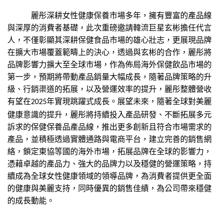
麗彤深耕女性健康保養市場多年，擁有豐富的產品線
與深厚的消費者基礎，此次重磅邀請韓流巨星玄彬擔任代言
人，不僅彰顯其深耕保健食品市場的雄心壯志，更展現品牌
在擴大市場覆蓋範疇上的決心，透過與玄彬的合作，麗彤將
品牌影響力擴大至全球市場，作為佈局海外保健飲品市場的
第一步，預期將帶動產品銷量大幅成長，隨著品牌策略的升
級、行銷渠道的拓展，以及營運效率的提升，麗彤整體營收
有望在
年實現跳躍式成長。展望未來，隨著全球對美麗
2025
健康意識的提升，麗彤將持續投入產品研發、不斷拓展多元
訴求的保健保養品產品線，推出更多創新且符合市場需求的
產品，並積極透過實體通路與電商平台，建立完善的銷售網
絡，鎖定東協等國的海外市場，拓展品牌在全球的影響力，
憑藉卓越的產品力、強大的品牌力以及穩健的營運策略，持
續成為全球女性健康領域的領導品牌，為消費者提供更全面
的健康與美麗支持，同時優異的銷售佳績，為公司帶來穩健
的成長動能。