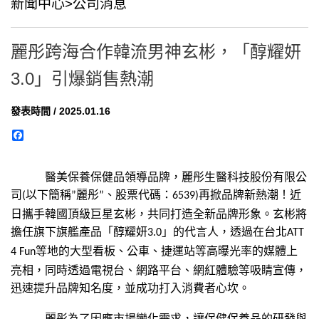
新聞中心>公司消息
麗彤跨海合作韓流男神玄彬，「醇耀妍
3.0」引爆銷售熱潮
發表時間 / 2025.01.16
Facebook
醫美保養保健品領導品牌，麗彤生醫科技股份有限公
司
以下簡稱
麗彤
、股票代碼：
再掀品牌新熱潮！近
(
”
”
6539)
日攜手韓國頂級巨星玄彬，共同打造全新品牌形象。玄彬將
擔任旗下旗艦產品「醇耀妍
」的代言人，透過在台北
3.0
ATT
等地的大型看板、公車、捷運站等高曝光率的媒體上
4 Fun
亮相，同時透過電視台、網路平台、網紅體驗等吸睛宣傳，
迅速提升品牌知名度，並成功打入消費者心坎。
麗彤為了因應市場變化需求，讓保健保養品的研發與