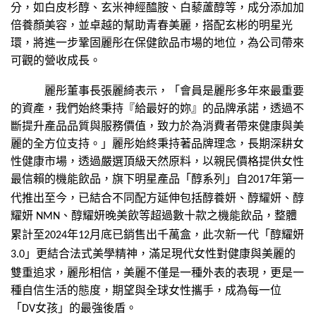
分，如白皮杉醇、玄米神經醯胺、白藜蘆醇等，成分添加加
倍養顏美容，並卓越的幫助青春美麗，搭配玄彬的明星光
環，將進一步鞏固麗彤在保健飲品市場的地位，為公司帶來
可觀的營收成長。
麗彤董事長張麗綺表示，「會員是麗彤多年來最重要
的資產，我們始終秉持『給最好的妳』的品牌承諾，透過不
斷提升產品品質與服務價值，致力於為消費者帶來健康與美
麗的全方位支持。」麗彤始終秉持著品牌理念，長期深耕女
性健康市場，透過嚴選頂級天然原料，以親民價格提供女性
最信賴的機能飲品，旗下明星產品「醇系列」自
年第一
2017
代推出至今，已結合不同配方延伸包括醇養妍、醇耀妍、醇
耀妍
、醇耀妍晚美飲等超過數十款之機能飲品，整體
NMN
累計至
年
月底已銷售出千萬盒，此次新一代「醇耀妍
2024
12
」更結合法式美學精神，滿足現代女性對健康與美麗的
3.0
雙重追求，麗彤相信，美麗不僅是一種外表的表現，更是一
種自信生活的態度，期望與全球女性攜手，成為每一位
「
女孩」的最強後盾。
DV