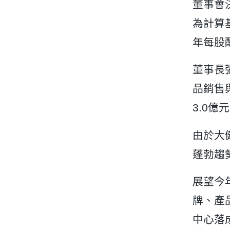
董事會決
為計算
年每股
董事長
品銷售
3.0億
由於大
蓬勃趨
展望今
牌、產
中心落