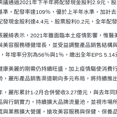
議通過2021年下半年將配發現金股利2.9元、股票
基準，配發率達109％，優於上半年水準，加計去
配發現金股利達4.4元、股票股利0.2元，全年配發
張麗綺表示，2021年雖面臨本土疫情影響，惟
與美容服務穩健增長，並受益調整產品銷售結構與
元，年增率分別為56％與1％，繳出全年EPS 5.14
健康美麗的剛需仍持續旺盛，加上疫情驅使消費
勢，麗彤產品銷售渠道朝向多元布局，將持續推
年，麗彤累計1-2月合併營收3.27億元，與去
品與行銷實力，持續擴大品牌流量池，並視市場所
成與業務擴大營運，搶攻美容服務與保健、保養