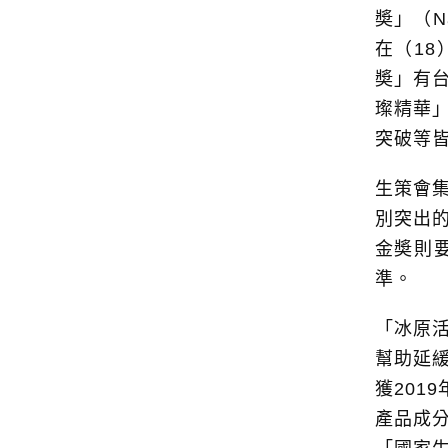
奬」（Na
在（1
奬」有
璨精華
突破等
生策會
別突出
金奬則
準。
「冰原活
幫助延緩
獲20
產品成