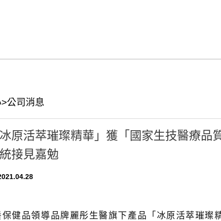
>公司消息
冰原活萃璀璨精華」獲「國家生技醫療品質
統接見嘉勉
021.04.28
ok
養保健品領導品牌麗彤生醫旗下產品「冰原活萃璀璨精華