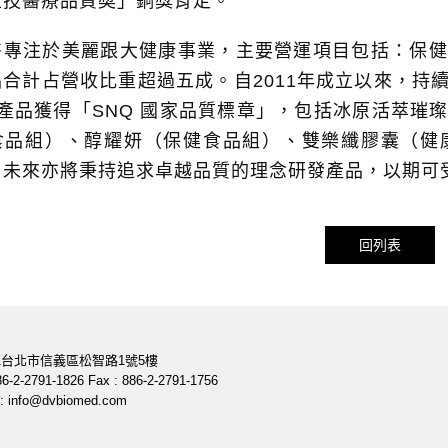
生技醫療品質奬」銅獎肯定。
醫專注於美麗跟大健康事業，主要營運項目包括：保健
品合計占營收比重超過五成。自2011年成立以來，持
款產品獲得「SNQ 國家品質標章」，包括冰原活萃璀
食品組）、醇耀妍（保健食品組）、雙樂纖膠囊（健
司未來亦將秉持追求卓越品質的理念研發產品，以期可
回列表
411台北市信義區松智路1號5樓
886-2-2791-1826 Fax : 886-2-2791-1756
 :
info@dvbiomed.com