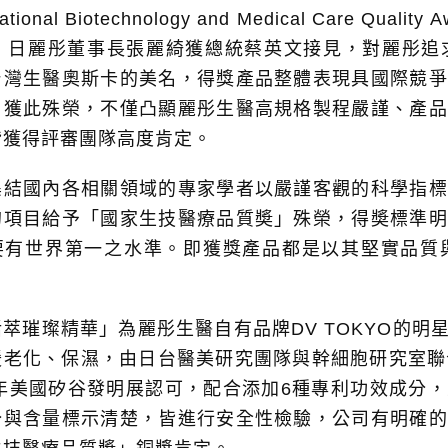
tional Biotechnology and Medical Care
8）日麗彤董事長張麗綺獲總統蔡英文接見，對麗彤追
台灣生醫奧斯卡的美名，得獎產品整體表現具國際競爭
」獲此殊榮，不僅凸顯麗彤生醫高規格製程嚴謹、產品
皆獲得評審團隊高度肯定。
集結國內各相關領域的專家學者以嚴謹客觀的科學指標
的項目給予「國家生技醫療品質奬」殊榮，得奬標準明
要有世界第一之水準。即獲獎產品都是以其堅實品質
萃璀璨精華」為麗彤生醫自有品牌DV TOKYO的
老化、保濕，由日台醫美研究團隊與幹細胞研究室聯合研
19年美國矽谷發明展認可，配合添加6種專利功效成分
分與含量標示清楚，皆進行安全性檢驗，公司有明確的