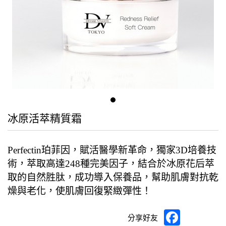
冰原活萃精質霜
Perfectin珀菲因，賦活醫學新革命，獨家3D培養技
術，萃取高達248種完美因子，結合於冰原花后萃
取的自然胜肽，成功導入保養品，幫助肌膚對抗乾
燥與老化，使肌膚回復緊緻彈性！
分享好友